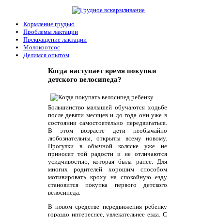
Кормление грудью
Проблемы лактации
Прекращение лактации
Молокоотсос
Делимся опытом
Когда наступает время покупки
детского велосипеда?
Большинство малышей обучаются ходьбе
после девяти месяцев и до года они уже в
состоянии самостоятельно передвигаться.
В этом возрасте дети необычайно
любознательны, открыты всему новому.
Прогулки в обычной коляске уже не
приносят той радости и не отличаются
усидчивостью, которая была ранее. Для
многих родителей хорошим способом
мотивировать кроху на спокойную езду
становится покупка первого детского
велосипеда.
В новом средстве передвижения ребенку
гораздо интереснее, увлекательнее езда. С