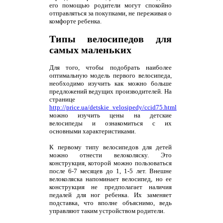
его помощью родители могут спокойно
отправляться за покупками, не переживая о
комфорте ребенка.
Типы велосипедов для
самых маленьких
Для того, чтобы подобрать наиболее
оптимальную модель первого велосипеда,
необходимо изучить как можно больше
предложений ведущих производителей. На
странице
http://price.ua/detskie_velosipedy/ccid75.html
можно изучить цены на детские
велосипеды и ознакомиться с их
основными характеристиками.
К первому типу велосипедов для детей
можно отнести велоколяску. Это
конструкция, которой можно пользоваться
после 6-7 месяцев до 1, 1-5 лет. Внешне
велоколяска напоминает велосипед, но ее
конструкция не предполагает наличия
педалей для ног ребенка. Их заменяет
подставка, что вполне объяснимо, ведь
управляют таким устройством родители.