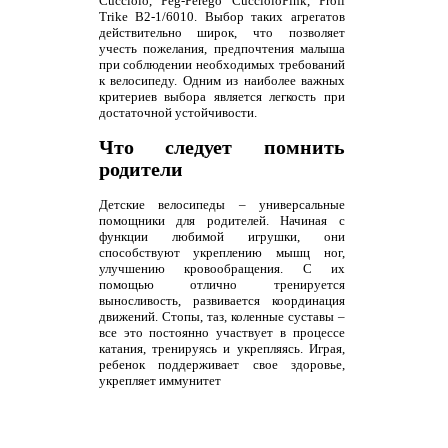
Cucciolo, Peg-Perego CuccioloPink, Profi
Trike B2-1/6010. Выбор таких агрегатов
действительно широк, что позволяет
учесть пожелания, предпочтения малыша
при соблюдении необходимых требований
к велосипеду. Одним из наиболее важных
критериев выбора является легкость при
достаточной устойчивости.
Что следует помнить
родители
Детские велосипеды – универсальные
помощники для родителей. Начиная с
функции любимой игрушки, они
способствуют укреплению мышц ног,
улучшению кровообращения. С их
помощью отлично тренируется
выносливость, развивается координация
движений. Стопы, таз, коленные суставы –
все это постоянно участвует в процессе
катания, тренируясь и укрепляясь. Играя,
ребенок поддерживает свое здоровье,
укрепляет иммунитет