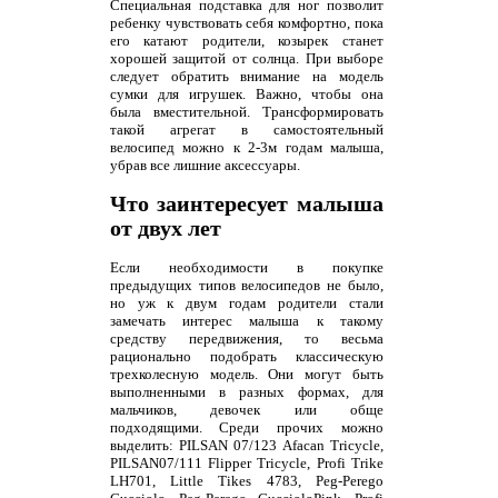
Специальная подставка для ног позволит
ребенку чувствовать себя комфортно, пока
его катают родители, козырек станет
хорошей защитой от солнца. При выборе
следует обратить внимание на модель
сумки для игрушек. Важно, чтобы она
была вместительной. Трансформировать
такой агрегат в самостоятельный
велосипед можно к 2-3м годам малыша,
убрав все лишние аксессуары.
Что заинтересует малыша
от двух лет
Если необходимости в покупке
предыдущих типов велосипедов не было,
но уж к двум годам родители стали
замечать интерес малыша к такому
средству передвижения, то весьма
рационально подобрать классическую
трехколесную модель. Они могут быть
выполненными в разных формах, для
мальчиков, девочек или обще
подходящими. Среди прочих можно
выделить: PILSAN 07/123 Afacan Tricycle,
PILSAN07/111 Flipper Tricycle, Profi Trike
LH701, Little Tikes 4783, Peg-Perego