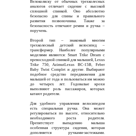
Велоколяску от обычных трехколесных
аналогов отличает сидение с высокой
сплошной спинкой. Оно абсолютно
безопасно для спины и правильного
развития позвоночника. Также за
безопасность отвечают ремни и ручка –
поручень.
Второй тип – знакомый многим
трехколесный детский велосипед –
трансформер. Наиболее популярными
моделями являются: Smart Trike Dream с
превосходной спинкой для малышей, Lexus
Trike 750, AzimutLexus BC-15B, Feber
Baby Twist Complet и другие. Выбирают
подобное средство передвижения для
малышей от года и пользоваться им можно
до четырех лет. Годовалые крохи
выполняют роль пассажиров, которых
катают родители.
Для удобного управления велосипедом
есть специальная ручка. Она может
регулироваться по высоте, относительно
необходимого роста родителя.
Препятствует выпадению малыша
особенная структура сидения, которая
дополняется ручками-застежками.