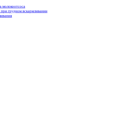
а молокоотсоса
 при грудном вскармливании
ливания