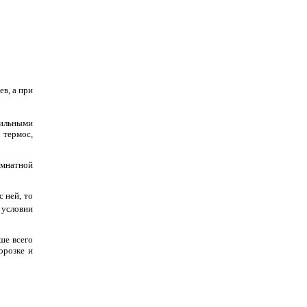
в, а при
дильными
 термос,
омнатной
 ней, то
 условии
ше всего
орозке и