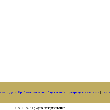
ние грудью
|
Проблемы лактации
|
Сцеживание
|
Прекращение лактации
|
Карта
© 2011-2023 Грудное вскармливание