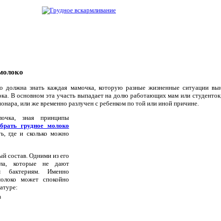
молоко
ко должна знать каждая мамочка, которую разные жизненные ситуации в
ока. В основном эта участь выпадает на долю работающих мам или студенток,
ционара, или же временно разлучен с ребенком по той или иной причине.
лочка, зная принципы
брать грудное молоко
ть, где и сколько можно
й состав. Одними из его
ела, которые не дают
ым бактериям. Именно
молоко может спокойно
атуре:
в