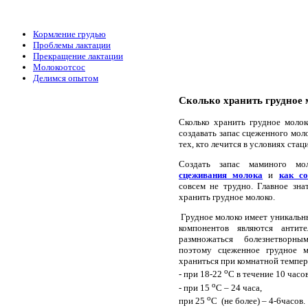
Кормление грудью
Проблемы лактации
Прекращение лактации
Молокоотсос
Делимся опытом
Сколько хранить грудное 
Сколько хранить грудное моло
создавать запас сцеженного мол
тех, кто лечится в условиях ста
Создать запас маминого мо
сцеживания молока
и
как со
совсем не трудно. Главное зна
хранить грудное молоко.
Грудное молоко имеет уникальны
компонентов являются антит
размножаться болезнетворн
поэтому сцеженное грудное 
храниться при комнатной темпер
о
- при 18-22
С в течение 10 часо
о
- при 15
С – 24 часа,
о
при 25
С (не более) – 4-6часов.