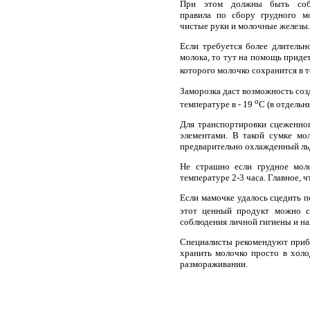
При этом должны быть собл
правила по сбору грудного мо
чистые руки и молочные железы.
Если требуется более длительн
молока, то тут на помощь приде
которого молочко сохранится в 
Заморозка даст возможность созд
о
температуре в - 19
С (в отдельн
Для транспортировки сцеженно
элементами. В такой сумке мо
предварительно охлажденный ль
Не страшно если грудное моло
температуре 2-3 часа. Главное, 
Если мамочке удалось сцедить п
этот ценный продукт можно с
соблюдения личной гигиены и на
Специалисты рекомендуют прибе
хранить молочко просто в холо
размораживании.