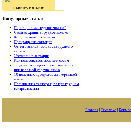
Подписаться письмом
Популярные
статьи
Перегорает ли грудное молоко?
Сколько хранить грудное молоко
Когда появляется молоко
Прекращение лактации
От чего зависит жирность грудного
молока
Увеличение лактации
Как пользоваться молокоотсосом
Трудности грудного вскармливания
при короткой уздечке языка
10 полезных продуктов для кормящей
мамы
Повышенная температура при грудном
вскармливании
|
Главная
|
О молоке
|
Кормле