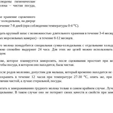
юдены гигиенические
лока – чистая посуда,
ое хранение сцеженного
т холодильник, на дверце
о
течение 7-8 дней (при соблюдении температуры 0-4
С).
ать крупный запас с возможностью длительного хранения в течение 3-4 месяце
ых морозильных камерах) – в течение 6-12 месяцев.
го молока понадобится специальная сумка-холодильник с отдельными холо
локо спокойно выдержит 24 часа. Для этих же целей можно использовать
дом.
ко, которое планируется заморозить, после сцеживания простоит при к
чтобы посуда, в котором оно находится, была чистая.
осле родов молозиво, допустим для малыша, который временно находится не с
о
охранить в течение 12 часов при температуре 27-30
С, опять же, при
личии чистой, а лучше стерильной, посуды.
гать к замораживанию грудного молока только в самом крайнем случае. Луч
дильнике. В таком случае оно не потеряет своих качеств и свойств при зам