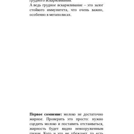
грудного вскармливания.
А ведь грудное вскармливание – это залог
стойкого иммунитета, что очень важно,
особенно в мегаполисах.
Первое сомнение:
молоко не достаточно
жирное. Проверить это просто: нужно
сцедить молоко и поставить отстаиваться,
жирность будет видно невооруженным
глазом. Кого и это не убеждает, то есть