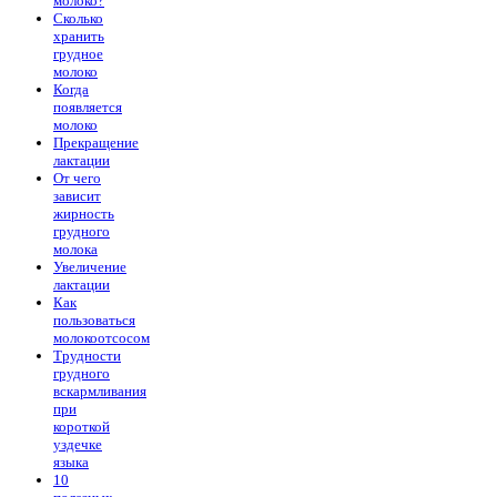
молоко?
Сколько
хранить
грудное
молоко
Когда
появляется
молоко
Прекращение
лактации
От чего
зависит
жирность
грудного
молока
Увеличение
лактации
Как
пользоваться
молокоотсосом
Трудности
грудного
вскармливания
при
короткой
уздечке
языка
10