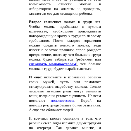
возможность отнести молоко в
лабораторию на анализы и проверить,
хватает ли его для насыщения ребенка.
Второе сомнение:
молока в груди нет.
Чтобы молоко прибывало в нужном
количестве, необходимо прикладывать
новорожденную кроху к груди по первому
требованию. После каждого кормления
можно сцедить немного молока, ведь
известно золотое правило: спрос рождает
предложение, поэтому чем больше с груди
молока будет забираться (ребенком или
сцеживать молокоотсосом
), тем больше
молока в груди будет вырабатываться.
И еще:
включайте в кормление ребенка
своих мужей, пусть они помогают
стимулировать выработку молока. Только
ласковые мужские руки могут заменить
ваши, когда они устают сцеживать. Не всем
помогают
молокоотсосы
. Порой на
помощь рук грудь бывает более отзывчива.
А еще это сближает людей.
И все-таки гложет сомнение в том, что
ребенок сыт? Тогда кормите двумя грудями
по очереди. Так делают многие, и