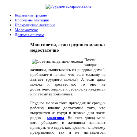
Кормление грудью
Проблемы лактации
Прекращение лактации
Молокоотсос
Делимся опытом
Мои советы, если грудного молока
недостаточно
Почти
каждая
женщина, выписываясь из роддома домой,
пребывает в панике: что, если малышу не
хватает грудного молока? А если даже
молока и достаточно, то оно не
достаточно жирное и ребенок не наедается
и поэтому капризничает.
Грудное молоко тоже приходит не сразу, и
ребенку вполне достаточно того, что
выделяется из груди в первые дни после
родов –
молозива
. Но этот довод мало
кого убеждает, и женщины начинают
прикорм, что ведет, как правило, к полному
прекращению так и не начавшегося